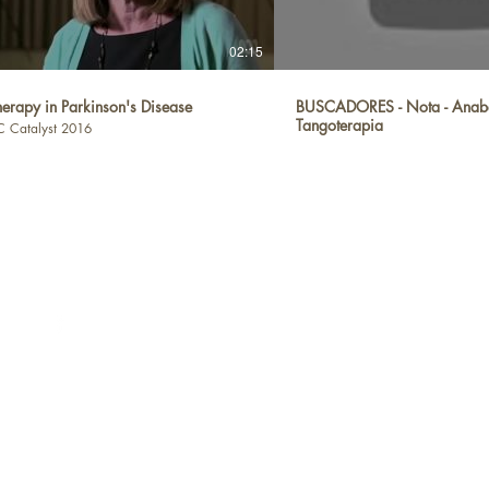
02:15
herapy in Parkinson's Disease
BUSCADORES - Nota - Anabe
Tangoterapia
 Catalyst 2016
会
通りビル8F
2591
大使館