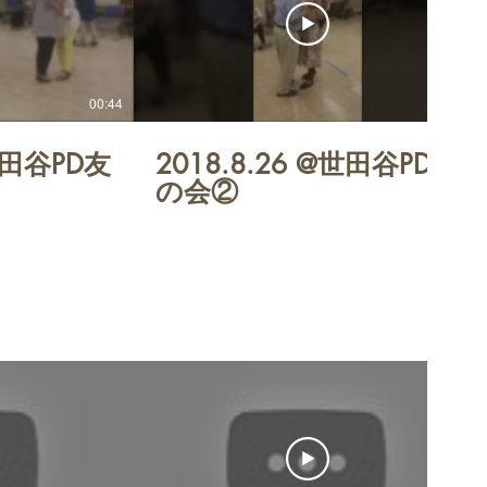
00:44
01:22
@世田谷PD友
2018.8.26 @世田谷PD友
の会②