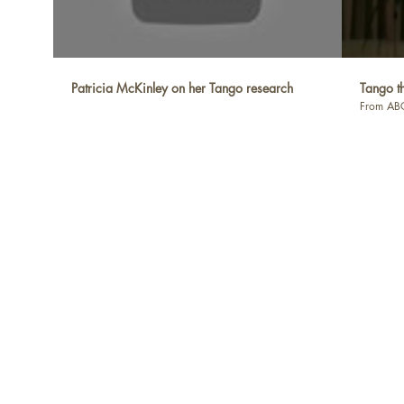
法人 日本タンゴセラピー協会／TEL：03-
6325-2591（タンゴソル日本橋 内）
Patricia McKinley on her Tango research
Tango t
From ABC
NPO法人日本タンゴセラピー協
〒103-0027
東京都中央区日本橋3-8-3日本橋
（タンゴソル日本橋内）03-6325-
協力 リコーリース株式会社
後援 在日アルゼンチン共和国