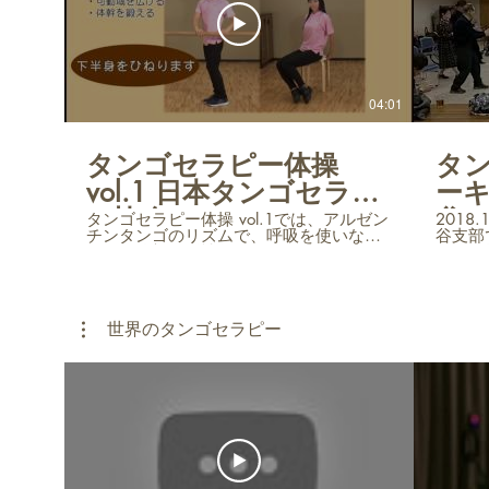
04:01
タンゴセラピー体操
タ
vol.1 日本タンゴセラピ
ー
ー協会
谷
タンゴセラピー体操 vol.1では、アルゼン
2018
チンタンゴのリズムで、呼吸を使いなが
谷支部
ら脳と体幹を活性化していきます。タン
ピー体
ゴセラピーエクササイズのメソッドは、
アルツハイマー型認知症やパーキンソン
病、心臓病や抗がん剤治療後の運動機能
のリハビリに効果があるとして、アメリ
世界のタンゴセラピー
カの大学で研究が進んでいる他、タンゴ
の本場アルゼンチンでは、習慣として多
くの病院や施設で取り入れらています。
私たち【NPO法人 日本タンゴセラピー協
会】は、在日アルゼンチン共和国大使館
と在日ウルグアイ東方共和国大使館の後
援を受け、東京、名古屋、関西の様々な
施設や病院で、タンゴセラピーの普及活
動をしております。ご興味のある方は、
ぜひ私たちまでご連絡ください！ NPO