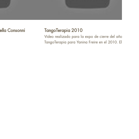
lla Consonni
TangoTerapia 2010
Video realizado para la expo de cierre del año de
TangoTerapia para Yanina Freire en el 2010. El
trabajo consistió en atender a las clases y retratar
los momentos más significativos para luego, sumado
a otras fotografías tomadas anteriormente, poder
crear este video a manera de presentación del
trabajo realizado en TangoTerapia durante el año.
Sobre el final cuenta con los testimonios de los
alumnos que amablemente abrieron sus corazones y
me contaron su experiencia. Lamentablemente tuve
que seleccionar solo algunas partes, ya que la
proyección en el Teatro Argentino, junto con una
muestra de la obra de Lito Cruz a sala llena,
condicionaba la duración del video. Eternamente
agradecida con Yanina Freire por la confianza, el
apoyo y la oportunidad.