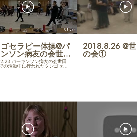
01:57
ンゴセラピー体操@パ
2018.8.26 
キンソン病友の会世田
の会①
.12.23 パーキンソン病友の会世田
での活動中に行われたタンゴセラ
操の様子です。